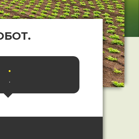
ОБОТ.
.
.