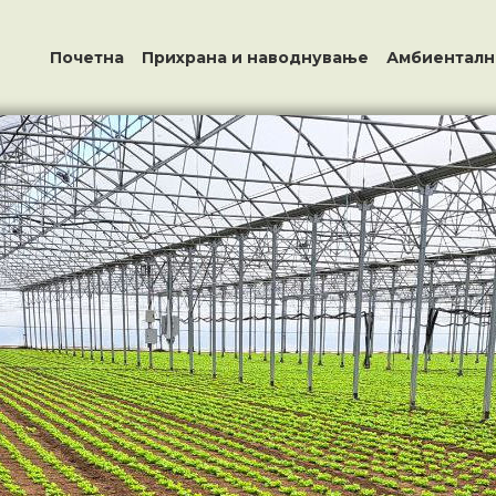
Почетна
Прихрана и наводнување
Амбиенталн