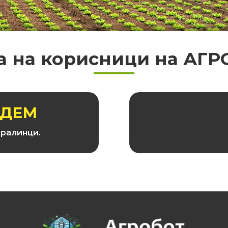
а на корисници на АГР
ОДЕМ
ралинци.