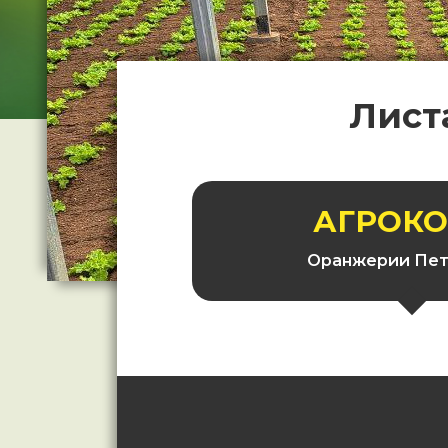
Лист
АГРОК
Оранжерии Пет